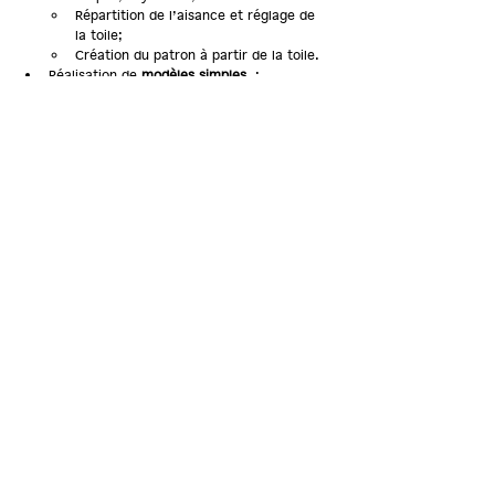
Répartition de l’aisance et réglage de 
la toile;
Création du patron à partir de la toile.
Réalisation de 
modèles simples
 :
Jupe de base;
Jupe à godets;
Buste de base et sa manche.
Réalisation de 
modèles complexes
 :
Bénitier;
Plis et plissés;
Volume de manche (gigot, ballon…).
Mise en application de l’ensemble de ces 
techniques pour un projet personnelle ou 
professionnel.
Programme détaillé
Prérequis
Inscription
Statistiques