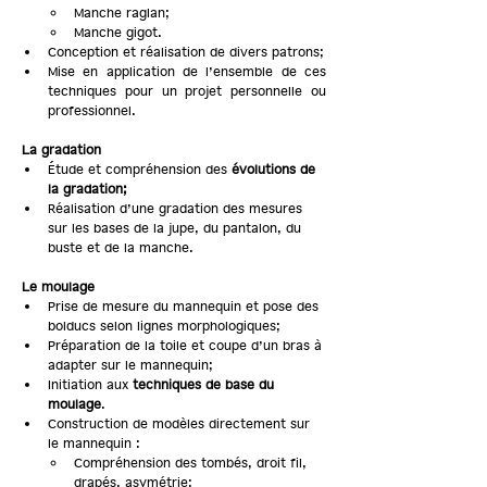
Manche raglan;
Manche gigot.
Conception et réalisation de divers patrons;
Mise en application de l’ensemble de ces 
techniques pour un projet personnelle ou 
professionnel.
La gradation
Étude et compréhension des 
évolutions de 
la gradation;
Réalisation d’une gradation des mesures 
sur les bases de la jupe, du pantalon, du 
buste et de la manche.
Le moulage
Prise de mesure du mannequin et pose des 
bolducs selon lignes morphologiques;
Préparation de la toile et coupe d’un bras à 
adapter sur le mannequin;
Initiation aux 
techniques de base du 
moulage
.
Construction de modèles directement sur 
le mannequin :
Compréhension des tombés, droit fil, 
drapés, asymétrie;