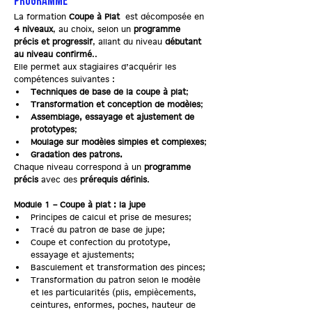
PROGRAMME
La formation 
Coupe à Plat
 est décomposée en 
4 niveaux
, 
au choix, selon un 
programme 
précis et progressif
, allant du niveau 
débutant 
au niveau confirmé
.
.
Elle permet aux stagiaires d’acquérir les 
compétences suivantes :
Techniques de base de la coupe à plat
;
Transformation et conception de modèles
;
Assemblage, essayage et ajustement de 
prototypes
;
Moulage sur modèles simples et complexes
;
Gradation des patrons.
Chaque niveau correspond à un 
programme 
précis
 avec des 
prérequis définis
.
Module 1 – Coupe à plat : la jupe
Principes de calcul et prise de mesures;
Tracé du patron de base de jupe;
Coupe et confection du prototype, 
essayage et ajustements;
Basculement et transformation des pinces;
Transformation du patron selon le modèle 
et les particularités (plis, empiècements, 
ceintures, enformes, poches, hauteur de 