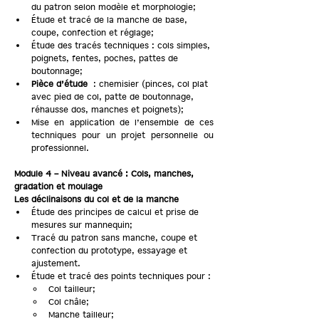
du patron selon modèle et morphologie;
Étude et tracé de la manche de base, 
coupe, confection et réglage;
Étude des tracés techniques : cols simples, 
poignets, fentes, poches, pattes de 
boutonnage;
Pièce d’étude
 : chemisier (pinces, col plat 
avec pied de col, patte de boutonnage, 
réhausse dos, manches et poignets);
Mise en application de l’ensemble de ces 
techniques pour un projet personnelle ou 
professionnel.
Module 4 – Niveau avancé : Cols, manches, 
gradation et moulage
Les déclinaisons du col et de la manche
Étude des principes de calcul et prise de 
mesures sur mannequin;
Tracé du patron sans manche, coupe et 
confection du prototype, essayage et 
ajustement.
Étude et tracé des points techniques pour :
Col tailleur;
Col châle;
Manche tailleur;