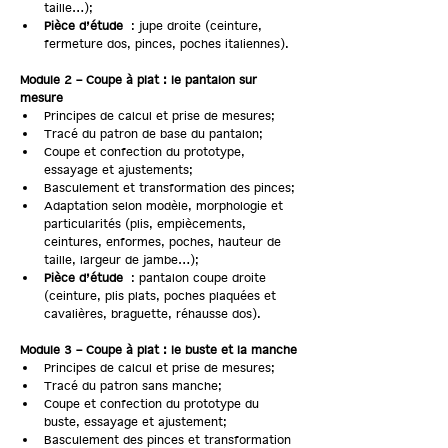
taille…);
Pièce d’étude
 : jupe droite (ceinture, 
fermeture dos, pinces, poches italiennes).
Module 2 – Coupe à plat : le pantalon sur 
mesure
Principes de calcul et prise de mesures;
Tracé du patron de base du pantalon;
Coupe et confection du prototype, 
essayage et ajustements;
Basculement et transformation des pinces;
Adaptation selon modèle, morphologie et 
particularités (plis, empiècements, 
ceintures, enformes, poches, hauteur de 
taille, largeur de jambe…);
Pièce d’étude
 : pantalon coupe droite 
(ceinture, plis plats, poches plaquées et 
cavalières, braguette, réhausse dos).
Module 3 – Coupe à plat : le buste et la manche
Principes de calcul et prise de mesures;
Tracé du patron sans manche;
Coupe et confection du prototype du 
buste, essayage et ajustement;
Basculement des pinces et transformation 